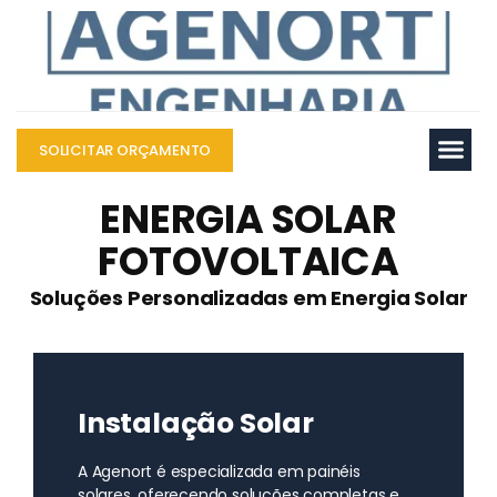
SOLICITAR ORÇAMENTO
Sobre nós
ENERGIA SOLAR
FOTOVOLTAICA
Soluções Personalizadas em Energia Solar
Instalação Solar
A Agenort é especializada em painéis
solares, oferecendo soluções completas e